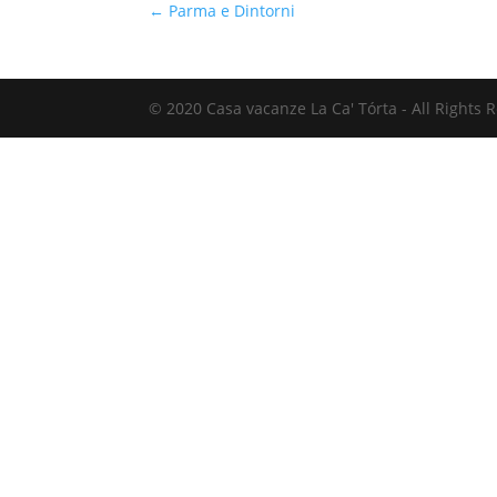
←
Parma e Dintorni
© 2020 Casa vacanze La Ca' Tórta - All Rights