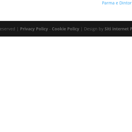
Parma e Dinto
 Reserved |
Privacy Policy
-
Cookie Policy
| Design by
Siti internet