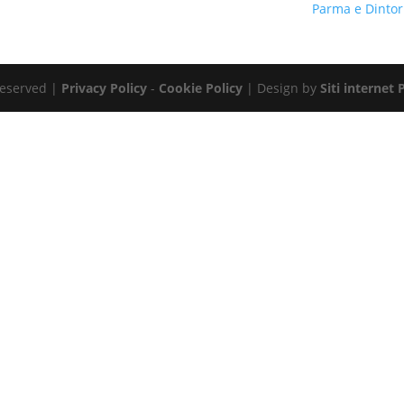
Parma e Dinto
 Reserved |
Privacy Policy
-
Cookie Policy
| Design by
Siti internet